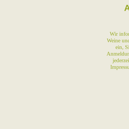
Wir info
Weine und
ein, 
Anmeldung
jederze
Impress