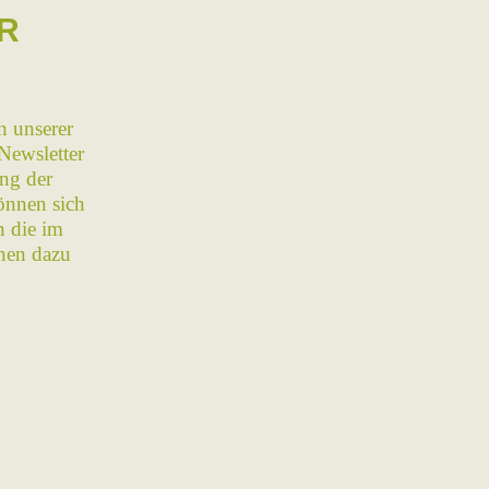
R
h unserer
Newsletter
ng der
önnen sich
n die im
nen dazu