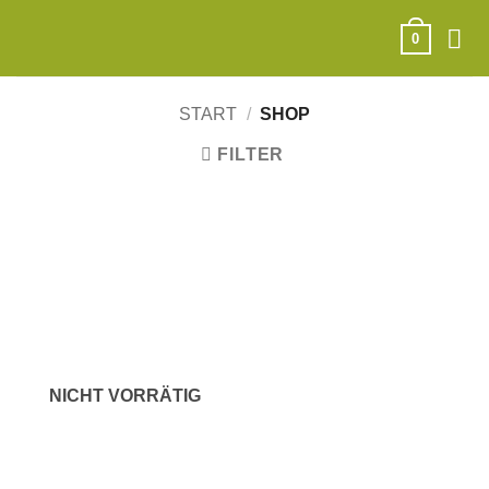
Zum
Inhalt
0
springen
START
/
SHOP
FILTER
NICHT VORRÄTIG