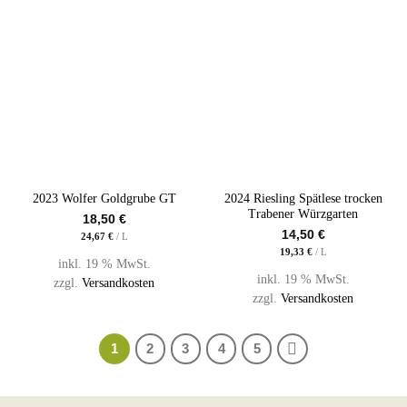
2023 Wolfer Goldgrube GT
2024 Riesling Spätlese trocken
Trabener Würzgarten
18,50
€
14,50
€
24,67
€
/
L
19,33
€
/
L
inkl. 19 % MwSt.
inkl. 19 % MwSt.
zzgl.
Versandkosten
zzgl.
Versandkosten
1
2
3
4
5