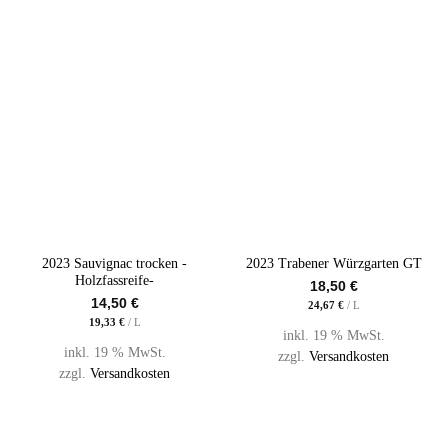
2023 Sauvignac trocken -
2023 Trabener Würzgarten GT
Holzfassreife-
18,50
€
14,50
€
24,67
€
/
L
19,33
€
/
L
inkl. 19 % MwSt.
inkl. 19 % MwSt.
zzgl.
Versandkosten
zzgl.
Versandkosten