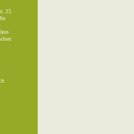
t. 25
die
lten
schen
ch