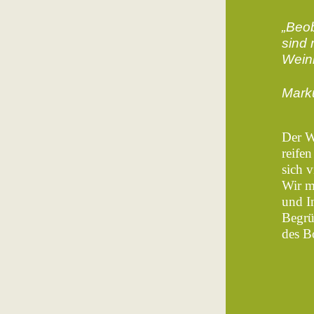
„Beo
sind 
Wein
Mark
Der W
reife
sich 
Wir m
und In
Begrü
des B