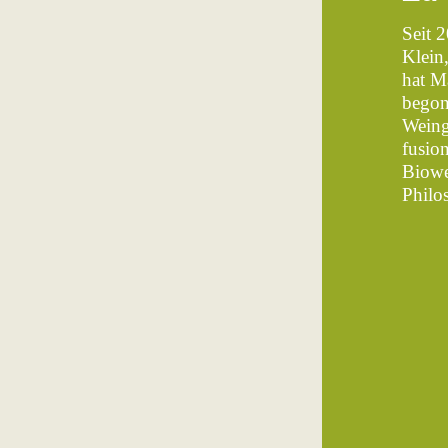
Seit 
Klein
hat M
begon
Weing
fusion
Biowe
Philo