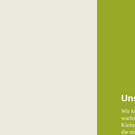
Un
Wir k
wachs
Kinhe
die e