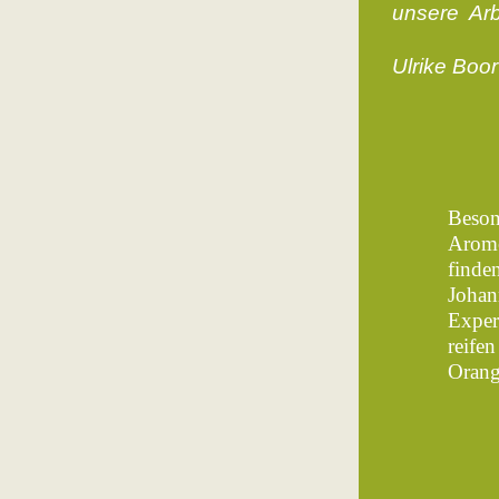
unsere Arbe
Ulrike Boor
Beson
Arome
finde
Johan
Exper
reife
Orang