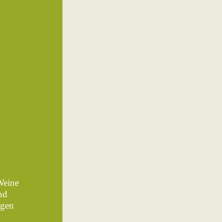
Weine
nd
ägen