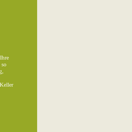
Ihre
 so
g,
Keller