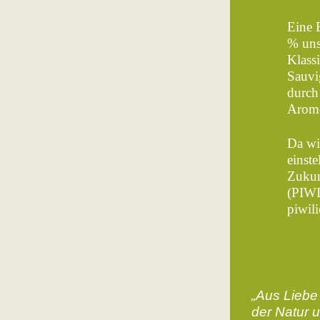
Eine 
% uns
Klass
Sauvi
durch 
Arom
Da wi
einst
Zukun
(PIWI
piwili
„Aus Liebe
der Natur u