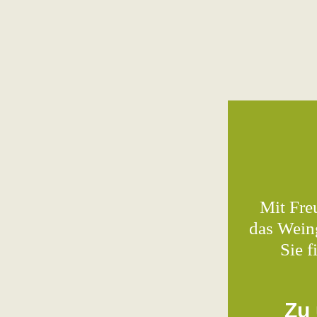
Mit Fre
das Wein
Sie f
Zu 