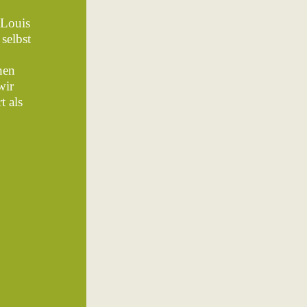
 Louis
selbst
hen
wir
t als