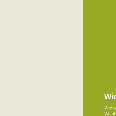
Wie
Wie wi
Weinb