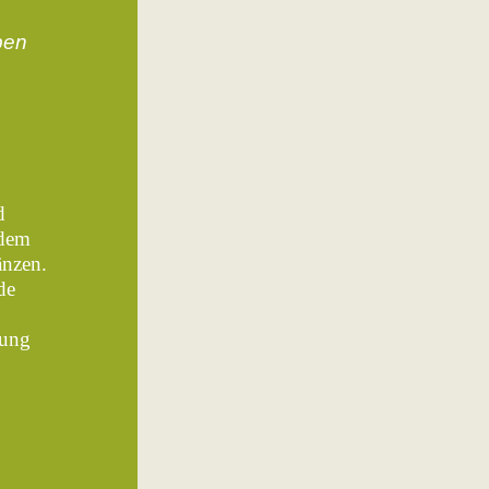
ben
d
 dem
änzen.
de
rung