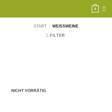
Zum
Inhalt
0
springen
START
/
WEISSWEINE
FILTER
NICHT VORRÄTIG