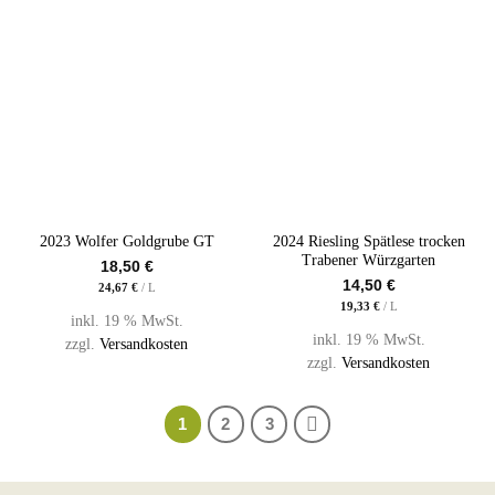
2023 Wolfer Goldgrube GT
2024 Riesling Spätlese trocken
Trabener Würzgarten
18,50
€
14,50
€
24,67
€
/
L
19,33
€
/
L
inkl. 19 % MwSt.
inkl. 19 % MwSt.
zzgl.
Versandkosten
zzgl.
Versandkosten
1
2
3