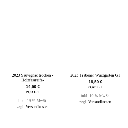
2023 Sauvignac trocken -
2023 Trabener Würzgarten GT
Holzfassreife-
18,50
€
14,50
€
24,67
€
/
L
19,33
€
/
L
inkl. 19 % MwSt.
inkl. 19 % MwSt.
zzgl.
Versandkosten
zzgl.
Versandkosten