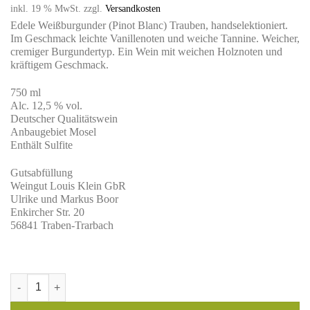
inkl. 19 % MwSt.
zzgl.
Versandkosten
Edele Weißburgunder (Pinot Blanc) Trauben, handselektioniert.
Im Geschmack leichte Vanillenoten und weiche Tannine. Weicher,
cremiger Burgundertyp. Ein Wein mit weichen Holznoten und
kräftigem Geschmack.
750 ml
Alc. 12,5 % vol.
Deutscher Qualitätswein
Anbaugebiet Mosel
Enthält Sulfite
Gutsabfüllung
Weingut Louis Klein GbR
Ulrike und Markus Boor
Enkircher Str. 20
56841 Traben-Trarbach
2023 Weißburgunder trocken Barrique Menge