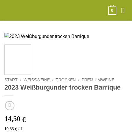
Zum
Inhalt
0
springen
START
/
WEISSWEINE
/
TROCKEN
/
PREMIUMWEINE
2023 Weißburgunder trocken Barrique
14,50
€
19,33
/
L
€