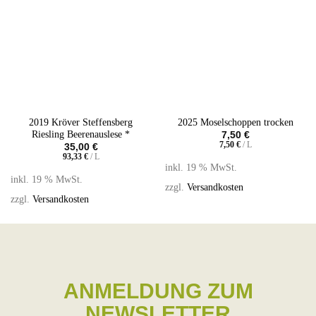
2019 Kröver Steffensberg
2025 Moselschoppen trocken
Riesling Beerenauslese *
7,50
€
7,50
€
/
L
35,00
€
93,33
€
/
L
inkl. 19 % MwSt.
inkl. 19 % MwSt.
zzgl.
Versandkosten
zzgl.
Versandkosten
ANMELDUNG ZUM
NEWSLETTER