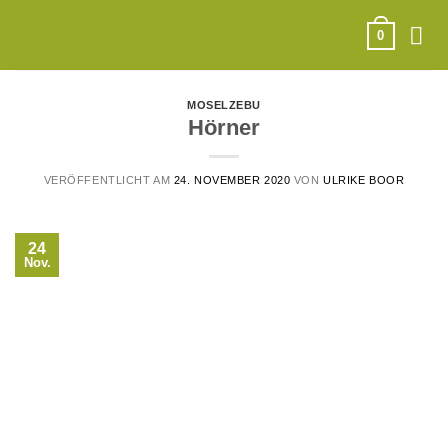
Zum
Inhalt
0
springen
MOSELZEBU
Hörner
VERÖFFENTLICHT AM
24. NOVEMBER 2020
VON
ULRIKE BOOR
24
Nov.