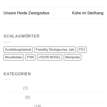
Unsere Herde Zwergzebus
Kühe im Steilhang
SCHLAGWÖRTER
Ausbildungsbetrieb
Freiwillig Ökologisches Jahr
FÖJ
Moselhelden
PIWI
vISION MOSEL
Weinprobe
KATEGORIEN
Moselzebu
(7)
Weinwissen
(5)
Winzer-Tagebuch
(18)