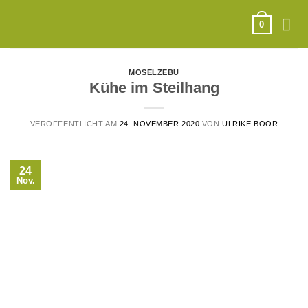
Zum
Inhalt
0
springen
MOSELZEBU
Kühe im Steilhang
VERÖFFENTLICHT AM
24. NOVEMBER 2020
VON
ULRIKE BOOR
24
Nov.