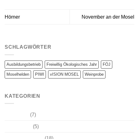
Hörner
November an der Mosel
SCHLAGWÖRTER
Ausbildungsbetrieb
Freiwillig Ökologisches Jahr
FÖJ
Moselhelden
PIWI
vISION MOSEL
Weinprobe
KATEGORIEN
Moselzebu
(7)
Weinwissen
(5)
Winzer-Tagebuch
(18)